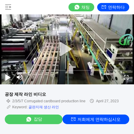
채팅
연락하다
공장 제작 라인 비디오
2/3/5/7 Corrugated cardboard production line
April 27, 2023
Keyword:
골판지재 생산 라인
잡담
저희에게 연락하십시오