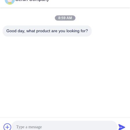
April 08, 2026
April 08, 2026
8:59 AM
Good day, what product are you looking for?
02:15
02:02
자세히 살펴보기: 골판지 생산 라인 아
세미 오토매틱 단일 조각 스티칭머신
크형 핫 플레이트용 더블 페이서
Stitching Machine
2/3/5/7 Corrugated Cardboard
April 29, 2023
Production Line
April 08, 2026
00:21
00:23
매뉴얼 크리징과 골판지재를 위한 다
자동 파티션 보드는 회전식 슬로터 기
이 절단 기계
계 불순물을 주름지게 했습니다
Die Cutting And Creasing
Other Videos
Machine
April 30, 2023