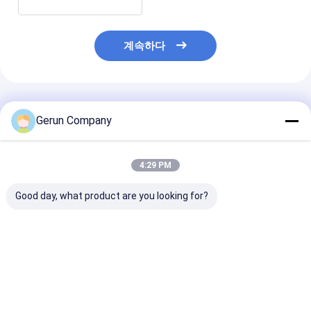
계속하다
추천된 제품
Gerun Company
4:29 PM
Good day, what product are you looking for?
고급 자동 폴더 접착제
220v50hz 자동 접기
2800 모델 카튼
스티처 기계 다기능
접착 및 꿰매기 기계 스
착기 고도로 자동
테인리스 스틸
접착기
최고의 가격
최고의 가격
최고의 