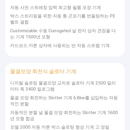
제품 품질과 서비스를 보증하는 전제에, 법인 명성에
물결모양 통 중첩기 접착기 기계
자동 사전 스트레칭 압력 최고형 필름 포장 기계
많은 관심을 가지고, 항상 고객들의 관심에서 시작하
면서, 우리의 회사는 "품질을 만든 선도 기술"의 원칙
박스 스트리핑을 위한 자동 통 곤포기를 번들링하는 PE
카톤 박스 스티칭머신
을 고수합니다. 새롭고 늙은 동료들에게 고품질 제품
벨트 결합
및 서비스를 제공하고, 통 제조들의 신뢰를 얻으세요!
플랙소 폴더 글루어
Customizable 수동 Currogated 널 판지 상자 견장을 다
는 기계 1500년 모형
자동 중첩기 접착기 스티쳐
카드보드 카튼 상자에 사용되는 반 자동 스트랩 기계
얇은 블래이드 슬리터 득점 기록원
카톤 박스 스트래핑기
물결모양 회전식 슬로터 기계
물결모양 회전식 슬로터 기계
디지털 슬로팅 물결모양 교차로 슬로터 기계 2500 밀리
미터 폭 3400 킬로그램
기계 소모품
물결 모양 회전하는 Slotter 기계 6.8kw를 삽입하는 자동
적인 분할
자동적인 분할 널 물결 모양 회전하는 Slotter 기계 1600
년 모형 합금
모델 2000 자동 카튼 박스 슬로팅 형성 기계 고 정밀