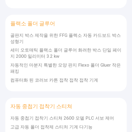
플랙소 폴더 글루어
골판지 박스 제작을 위한 FFG 플렉소 자동 카드보드 박스
성형기
세미 오토매틱 플랙소 폴더 글루어 화려한 박스 단일 페이
지 2000 밀리미터 3.2 kw
자동적인 마분지 특별한 모양 판지 Flexo 폴더 Gluer 작은
패킹
컴퓨터화 된 코러브 카튼 접착 접착 접착 기계
집
자동 중첩기 접착기 스티쳐
카링즈오우
게런
통 기계류 Co., Ltd．는 통 기계류의
제품
디자인과 제조에 관여한 전문 회사입니다. 회사는 북
자동 중첩기 접착기 스티쳐 2600 모델 PLC 서보 제어
부 통 기계 생산 베이스인 카링즈오우 동광에 위치합
VR 쇼
고급 자동 폴더 접착제 스티처 기계 다기능
니다. 수년에 걸쳐, 그것은 항상 연구, 개발과 생산의