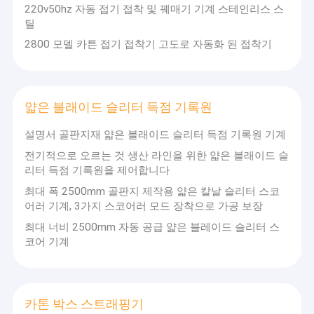
지도자였습니다.
220v50hz 자동 접기 접착 및 꿰매기 기계 스테인리스 스
회사 소개
틸
우리의 회사는 주로 투자, R&D, 디자인과 제조업을 통
2800 모델 카튼 접기 접착기 고도로 자동화 된 접착기
공장 여행
합하면서, 골판지 박스 생산 라인과 고속 잉크 인쇄
기계에 의해 지배되는 골판지 박스 기계에 관여한 기
품질 관리
술 기반 기업입니다. 그것은 조직적이고 대규모 산업
구조를 가집니다. 그것은 선도 기술과 우수한 성능으
얇은 블래이드 슬리터 득점 기록원
연락주세요
로 기계류를 패키징하는 것의 지도자로 발전했습니
다.
설명서 골판지재 얇은 블래이드 슬리터 득점 기록원 기계
인용문을 요구하세요
전기적으로 오르는 것 생산 라인을 위한 얇은 블래이드 슬
우리의 회사는 패키징 장비의 생산을 위한 보증과 사
리터 득점 기록원을 제어합니다
용자들에게 합리적 디자인과 자격 있는 품질을 제공
하기 위해 현대 기계적 처리 장비와 전문 기술인들을
최대 폭 2500mm 골판지 제작용 얇은 칼날 슬리터 스코
물결모양 통 플렉서 인쇄기
어러 기계, 3가지 스코어러 모드 장착으로 가공 보장
있습니다. 최근 몇 년 동안, 해외 시장의 필요를 충족
시켜 주기 위해, 우리는 새로운 첨단 기술 제품의 개
최대 너비 2500mm 자동 공급 얇은 블레이드 슬리터 스
플루트 적층기
발과 생산에 많은 관심을 가집니다. 상품 종류와 안정
코어 기계
적 품질의 연속적인 상승 때문에, 우리는 사용자들로
물결모양 통 다이 절단 기계
부터 제로 제품 인벤토리와 어떤 불만도 달성할 수 없
습니다.
골판지재 생산 라인
카톤 박스 스트래핑기