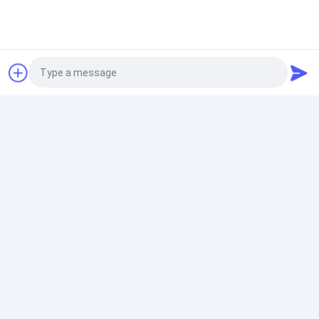
플루트 적층기
하는 박스를 패키징하는 종이를 위한 자동 골판지재 적층
기
Photo
물결모양 통 다이 절단 기계
Video Call
평상형 크리징 물결모양 통 다이 절단 기계
Audio Call
골판지재 생산 라인
박스를 위한 간접인 3 층 물결모양 통 제조 라인 기계