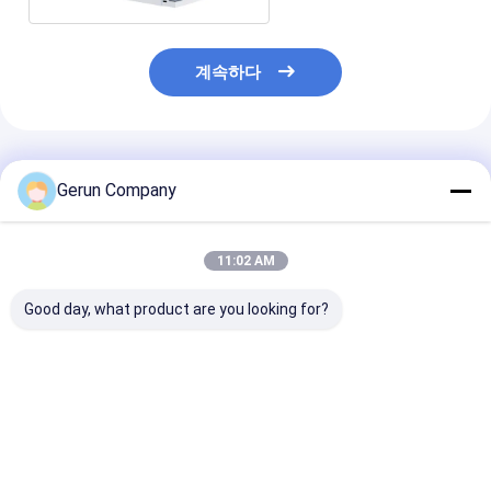
계속하다
추천된 제품
Gerun Company
11:02 AM
Good day, what product are you looking for?
MY1500 고속 자동 정
MY1080 자동 노러브
MYQ1500SA 
밀 절단 도어 절단 기계
카튼 다이 컷 머신
득 차있는 자동적
1080×780mm 최대 종
결 모양 판지는 
이 크기와 7500 장/시
포장 절단을 위한
간 최대 속도
기 죽습니다
최고의 가격
최고의 가격
최고의 