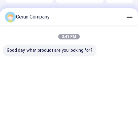
Gerun Company
Desktop Site
홈
사이트맵
연락처
Privacy Policy
사이트맵
품질
물결모양 통 플렉서 인쇄기
중국 공장.Copyright © 2026
3:41 PM
Cangzhou Gerun Machinery Co.,Ltd. All Rights Reserved.
Good day, what product are you looking for?
집
제품
VR 쇼