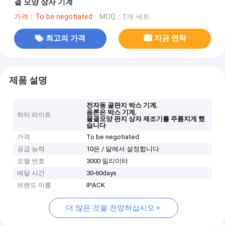
결 모양 상자 기계
가격：To be negotiated
MOQ：1개 세트
최고의 가격
지금 연락
제품 설명
,
전자동 골판지 박스 기계
,
옴론은 박스 기계
하이 라이트
물결모양 판지 상자 제조기를 주름지게 했
습니다
가격
To be negotiated
공급 능력
10은 / 달에서 설정합니다
모델 번호
3000 밀리미터
배달 시간
30-60days
브랜드 이름
IPACK
더 많은 것을 전망하십시오