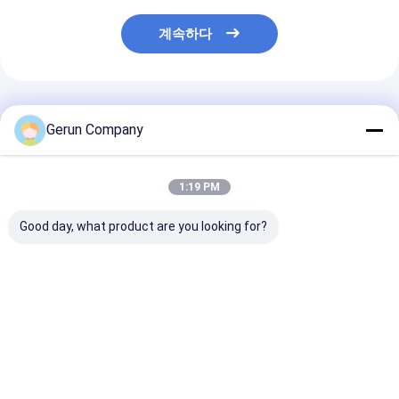
계속하다
추천된 제품
Gerun Company
1:19 PM
Good day, what product are you looking for?
정밀 골판지 상자 인쇄
자동 융통형 카튼 플렉
GYM-920 자동
용 130m/min 속도의
소 프린팅 머신 130
공급 플렉소 인쇄
자동 리드 에지 피딩 플
pcs/min 속도, 내구성
슬롯 머신 100-1
렉소 인쇄기
부품 및 안정적인 프레
min 속도와 7 
임 구조
터치 스크린
최고의 가격
최고의 가격
최고의 