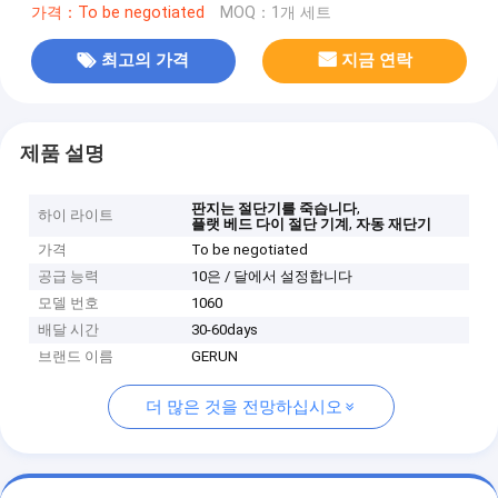
가격：To be negotiated
MOQ：1개 세트
최고의 가격
지금 연락
제품 설명
,
판지는 절단기를 죽습니다
하이 라이트
,
플랫 베드 다이 절단 기계
자동 재단기
가격
To be negotiated
공급 능력
10은 / 달에서 설정합니다
모델 번호
1060
배달 시간
30-60days
브랜드 이름
GERUN
더 많은 것을 전망하십시오