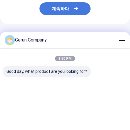
계속하다
추천된 제품
Gerun Company
8:50 PM
Good day, what product are you looking for?
MY1500 고속 자동 정
MY1080 자동 노러브
MYQ1500SA 
밀 절단 도어 절단 기계
카튼 다이 컷 머신
득 차있는 자동적
1080×780mm 최대 종
결 모양 판지는 
이 크기와 7500 장/시
포장 절단을 위한
간 최대 속도
기 죽습니다
최고의 가격
최고의 가격
최고의 