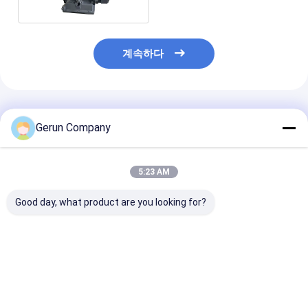
계속하다
추천된 제품
Gerun Company
5:23 AM
Good day, what product are you looking for?
MY1500 고속 자동 정
MY1080 자동 노러브
MYQ1500SA 
밀 절단 도어 절단 기계
카튼 다이 컷 머신
득 차있는 자동적
1080×780mm 최대 종
결 모양 판지는 
이 크기와 7500 장/시
포장 절단을 위한
간 최대 속도
기 죽습니다
최고의 가격
최고의 가격
최고의 