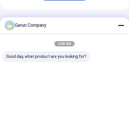
추천된 제품
Gerun Company
4:58 AM
Good day, what product are you looking for?
작업 너비 1600 1800
실제 작동 속도
메인 드라이브 
2000 2200 2500mm
150mmin NC 절단기
모터 22 KW 3 
380V 전압과 코러브 카
골판지 생산 라인 맞춤
러브 카드보드 생
드보드 절단 과정으로
형 작업 폭
인 실제 작업 속
사용자 정의 할 수있는
16001800180022002500mm
150mmin 안정
최고의 가격
최고의 가격
최고의 
코러브 카드보드 생산
력
라인
Desktop Site
홈
사이트맵
연락처
Privacy Policy
사이트맵