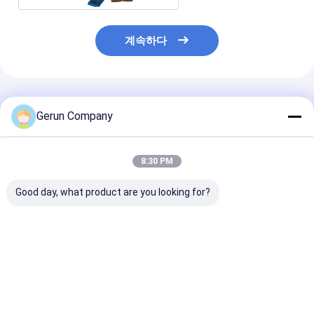
계속하다
추천된 제품
Gerun Company
8:30 PM
Good day, what product are you looking for?
고속 듀얼 세르보 반 자
고속 완전 자동 융통 상
높은 내구성 골판
동 꿰매기 기계
자 바느질 기계
자 스티칭 기계,
티칭 용량
최고의 가격
최고의 가격
최고의 