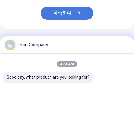
계속하다
추천된 제품
Gerun Company
4:34 AM
Good day, what product are you looking for?
정밀 골판지 상자 인쇄
자동 융통형 카튼 플렉
GYM-920 자동
용 130m/min 속도의
소 프린팅 머신 130
공급 플렉소 인쇄
자동 리드 에지 피딩 플
pcs/min 속도, 내구성
슬롯 머신 100-1
렉소 인쇄기
부품 및 안정적인 프레
min 속도와 7 
임 구조
터치 스크린
최고의 가격
최고의 가격
최고의 